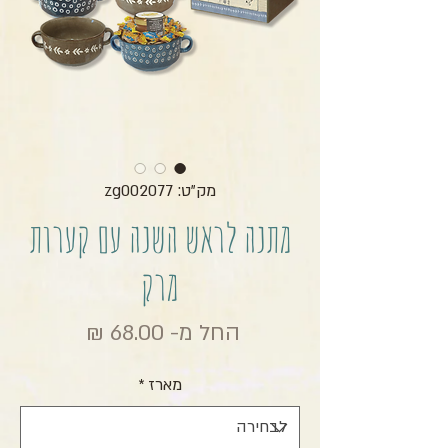
מק"ט: zg002077
מתנה לראש השנה עם קערות
מרק
מחיר מבצ
החל מ-
68.00 ₪
מארז
*