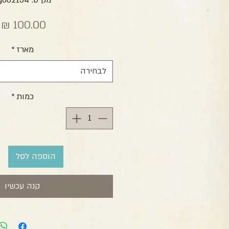
מק"ט: zg002134
מ
מארז
*
לבחירה
כמות
*
הוספה לסל
קנה עכשיו