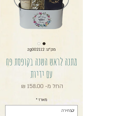
מק"ט: zg002112
מתנה לראש השנה בקופסת פח
עם ידיות
מחיר מבצ
החל מ-
158.00 ₪
מארז
*