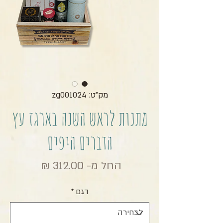
מק"ט: zg001024
מתנות לראש השנה בארגז עץ
הדברים היפים
מחיר מבצ
החל מ-
312.00 ₪
דגם
*