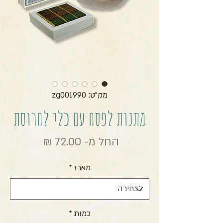
מק"ט: zg001990
מתנות לפסח עם כלי לחרוסת
מחיר מבצ
החל מ-
72.00 ₪
מארז
*
כמות
*