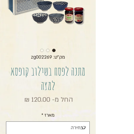
מק"ט: zg002269
מתנה לפסח בשילוב קופסא
למצה
מחיר מבצ
החל מ-
120.00 ₪
מארז
*