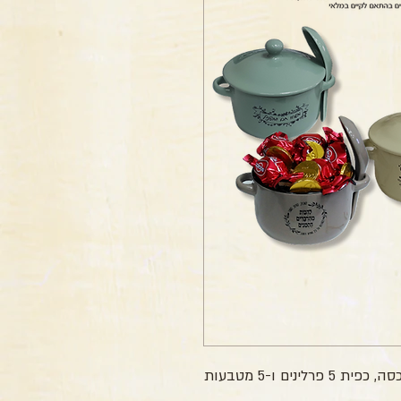
מתנה לחנוכה – קערת מרק 350 מל' עם מכסה, כפית 5 פרלינים ו-5 מטבעות