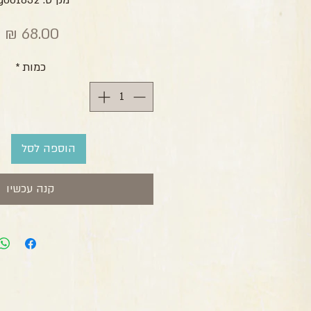
מק"ט: zg001832
מ
כמות
*
הוספה לסל
קנה עכשיו