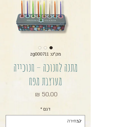
מק"ט: zg000711
מתנה לחנוכה – חנוכייה
מעוצבת מפח
מחיר
דגם
*