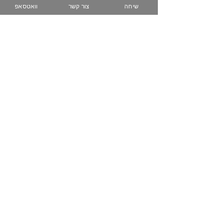
שיחה
צור קשר
וואטסאפ
074-758-5344
050-223-3616
www.zih-gallery.com
מועדון לקוחות
שובר מתנה
שאלות נפוצות