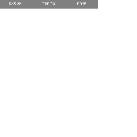
שיחה
צור קשר
וואטסאפ
074-758-5344
050-223-3616
www.zih-gallery.com
מועדון לקוחות
שובר מתנה
שאלות נפוצות