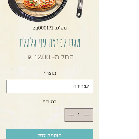
מק"ט: zg000171
מגש לפיצה עם גלגלת
מחיר מבצ
החל מ-
12.00 ₪
מוצר
*
כמות
*
הוספה לסל