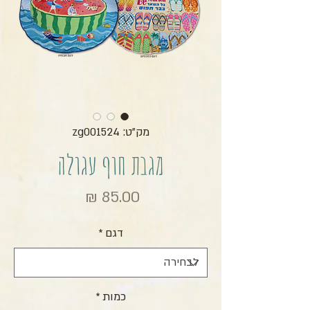
מק"ט: zg001524
מגבת חוף עגולה
מחיר
דגם
*
כמות
*