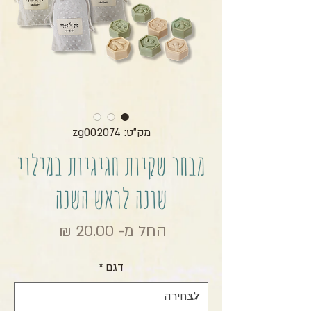
מק"ט: zg002074
מבחר שקיות חגיגיות במילוי
שונה לראש השנה
מחיר מבצ
החל מ-
20.00 ₪
דגם
*