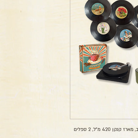
6 תחתיות תקליטים במארז פטיפון מעוצב, מארז קנקן 420 מ”ל, 2 ספלים