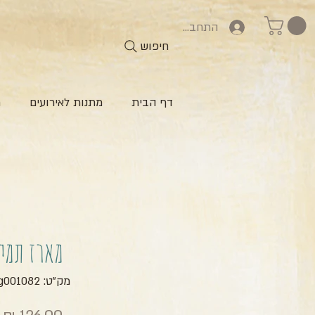
התחברות
חיפוש
דף הבית
מתנות לאירועים
ח
מארז תמי
מק"ט: zg001082