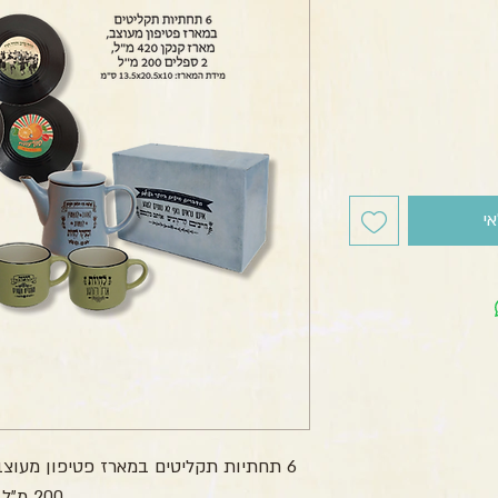
חיר
י
200 מ”ל