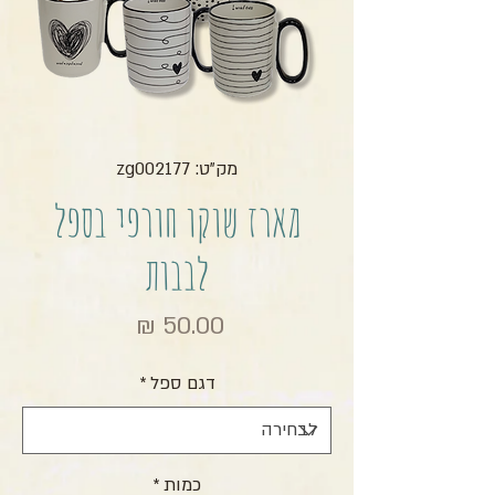
מק"ט: zg002177
מארז שוקו חורפי בספל
לבבות
מחיר
דגם ספל
*
כמות
*