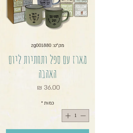
מק"ט: zg001880
מארז עם ספל ותחתיות ליום
האהבה
מחיר
כמות
*