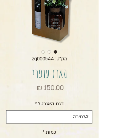
מק"ט: zg000544
מארז עופרי
מחיר
דגם האגרטל
*
כמות
*