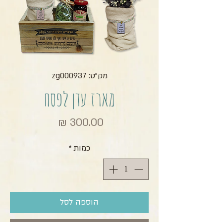
מק"ט: zg000937
מארז עדן לפסח
מחיר
כמות
*
הוספה לסל