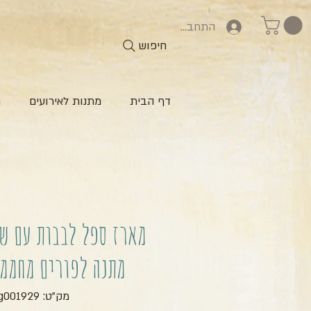
התחברות
חיפוש
דף הבית
מתנות לאירועים
ח
מארז ספל לבבות עם ש
מתנה לפורים מחממ
מק"ט: zg001929