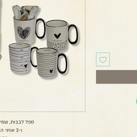
חיר
ספל לבבות, שמיכ
ו-2 אוזני המן