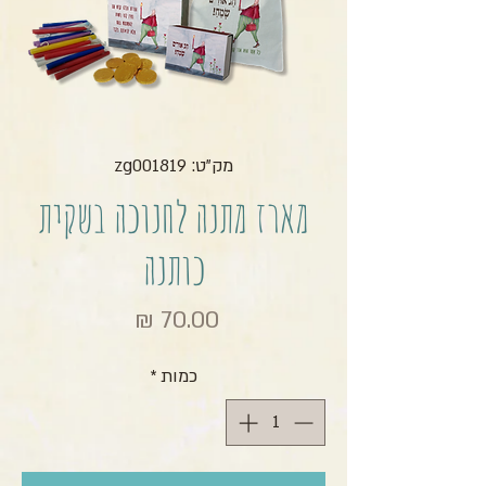
מק"ט: zg001819
מארז מתנה לחנוכה בשקית
כותנה
מחיר
כמות
*