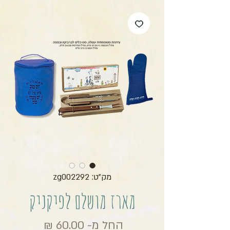
מק"ט: zg002292
מארז מושלם לפיקניק
מחיר מבצ
החל מ-
60.00 ₪