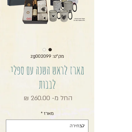
מק"ט: zg002099
מארז לראש השנה עם ספלי
לבבות
מחיר מב
החל מ-
260.00 ₪
מארז
*