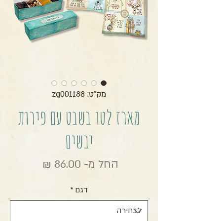
מק"ט: zg001188
מארז לטו בשבט עם פירות
יבשים
מחיר מבצ
החל מ-
86.00 ₪
דגם
*