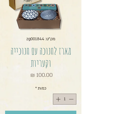
מק"ט: zg001844
מארז לחנוכה עם חנוכייה
וקעריות
מחיר
כמות
*