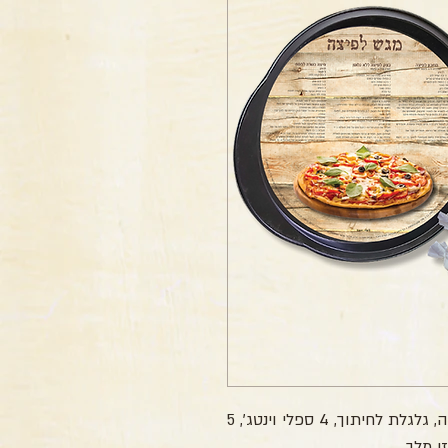
מארז לוטם מעוצב לפסח המכיל מגש לפיצה, גלגלת לחיתוך, 4 ספלי וינטג', 5