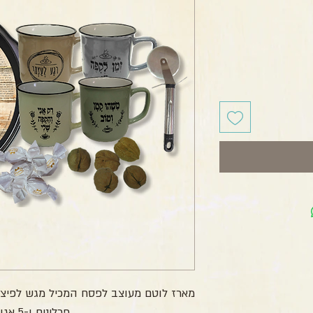
חיר
פרלינים ו-5 אגוזי מלך