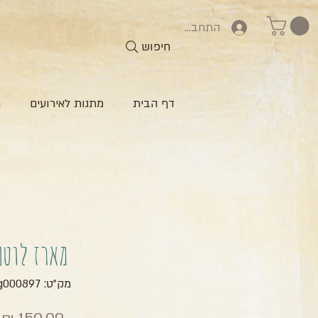
התחברות
חיפוש
דף הבית
מתנות לאירועים
ח
מארז לוטם
מק"ט: zg000897