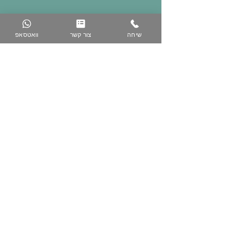
שיחה
צור קשר
וואטסאפ
074-758-5344
050-223-3616
www.zih-gallery.com