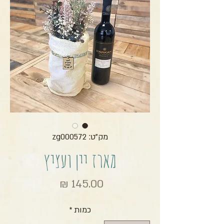
מק"ט: zg000572
מארז יין ועציץ
מחיר
כמות
*