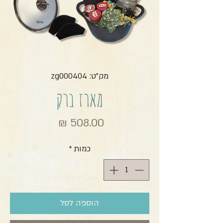
מק"ט: zg000404
מארז ברק
מחיר
כמות
*
הוספה לסל