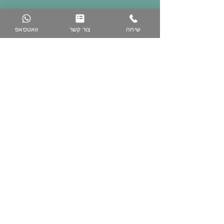
שיחה
צור קשר
וואטסאפ
074-758-5344
050-223-3616
www.zih-gallery.com