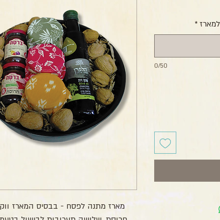
חיר
למארז
*
0/50
מארז מתנה לפסח - בבסיס המארז ווק ו
חרוסת, שלושה תערובות לבישול בטעמים שונים