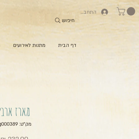
התחברות
חיפוש
דף הבית
מתנות לאירועים
ח
מארז ארבל
מק"ט: zg000389