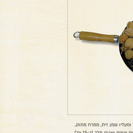
מעליו שמן זית, ממרח מתוק,
 ואגוזי מלך (כ-15 יח').