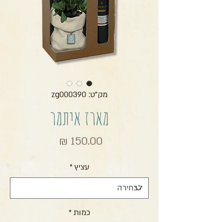
מק"ט: zg000390
מארז איתמר
מחיר
עציץ
*
כמות
*