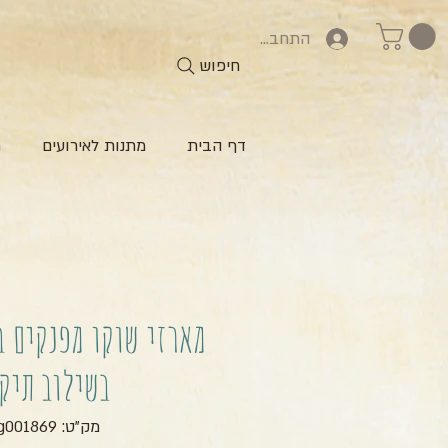
התחברות
חיפוש
דף הבית
מתנות לאירועים
ח
מארזי שוקו מפנקים ב
בשילוב תיק
מק"ט: zg001869