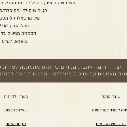
מארז שוקו מפנק בספל לבבות המכיל מאר
חטיף שוקולד (מקופלת/כי
מיני מרשמלו ו-3 מטבעות שוקולד
גודל התיק 41×36 ס”מ,
הספלים מגיעים בדג
בהתאם לקיים ב
צירה והמון אהבה. מקווים כי תהנו מהמתנה לפחות כ
ות מאנשים עם צרכים מיוחדים - מתנות תרומה לקהיל
שובר מתנה
מועדון לקוחות
נה למורה לסוף שנה
שאלות נפוצות
יום גיבוש וסדנאות
תקנון האתר