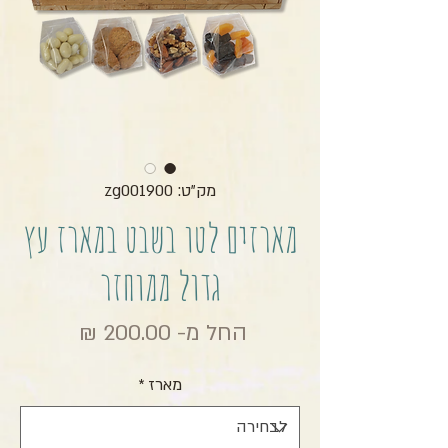
מק"ט: zg001900
מארזים לטו בשבט במארז עץ
גדול ממוחזר
מחיר מב
החל מ-
200.00 ₪
מארז
*