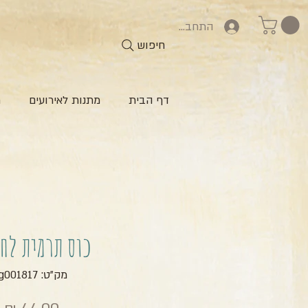
התחברות
חיפוש
דף הבית
מתנות לאירועים
ח
כוס תרמית לח
מק"ט: zg001817