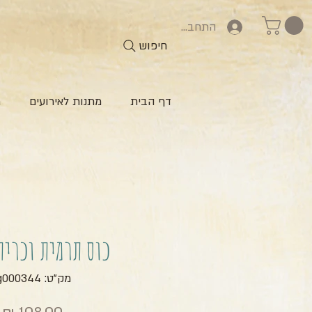
התחברות
חיפוש
דף הבית
מתנות לאירועים
ח
כוס תרמית וכרית
מק"ט: zg000344