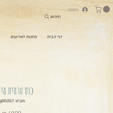
התחברות
חיפוש
דף הבית
מתנות לאירועים
ח
כוס טרמית מי
מק"ט: zg001517