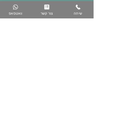
שיחה
צור קשר
וואטסאפ
074-758-5344
050-223-3616
www.zih-gallery.com
מועדון לקוחות