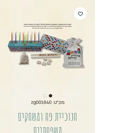
מק"ט: zg001840
חנוכיית פח ומשחקים
משפחתיים