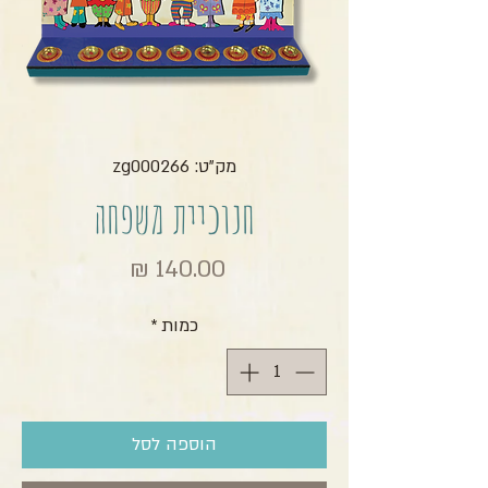
מק"ט: zg000266
חנוכיית משפחה
מחיר
כמות
*
הוספה לסל