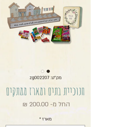
מק"ט: zg002207
חנוכיית בתים ומארז ממתקים
מחיר מב
החל מ-
200.00 ₪
מארז
*