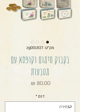
מק"ט: zg001827
בקבוק חימום וקופסא עם
מטבעות
מחיר
דגם
*