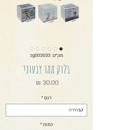
מק"ט: zg002033
בלוק ממו צבעוני
מחיר
דגם
*
כמות
*