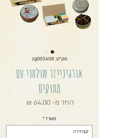
מק"ט: zg002408
אורגינייזר שולחני עם
מתוקים
מחיר מבצ
החל מ-
64.00 ₪
מארז
*